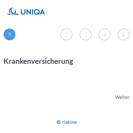
1
2
3
4
5
Krankenversicherung
Weiter
© riskine